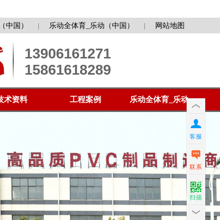
（中国）
|
乐动全体育_乐动（中国）
|
网站地图
13906161271
15861618289
技术资料
工程案例
乐动全体育_乐动
（中国）
客服
联系
扫描