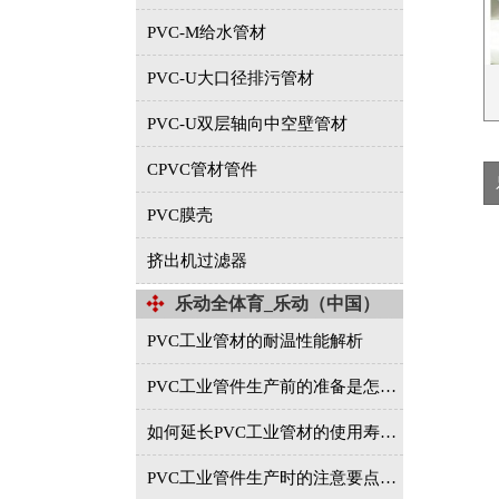
PVC-M给水管材
PVC-U大口径排污管材
PVC-U双层轴向中空壁管材
CPVC管材管件
PVC膜壳
挤出机过滤器
乐动全体育_乐动（中国）
PVC工业管材的耐温性能解析
PVC工业管件生产前的准备是怎样的？
如何延长PVC工业管材的使用寿命？
PVC工业管件生产时的注意要点有哪些？