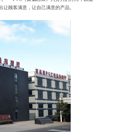
出让顾客满意，让自己满意的产品。