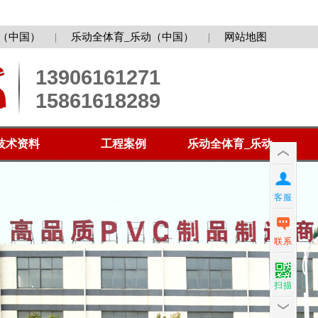
（中国）
|
乐动全体育_乐动（中国）
|
网站地图
13906161271
15861618289
技术资料
工程案例
乐动全体育_乐动
（中国）
客服
联系
扫描