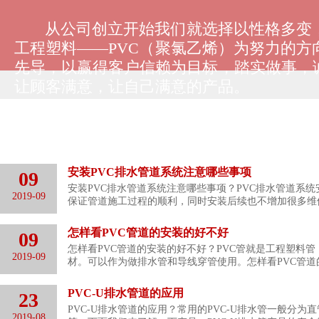
从公司创立开始我们就选择以性格多变
工程塑料——PVC（聚氯乙烯）为努力的方
先导，以赢得客户信赖为目标，踏实做事，
让顾客满意，让自己满意的产品。
安装PVC排水管道系统注意哪些事项
09
安装PVC排水管道系统注意哪些事项？PVC排水管道系
2019-09
保证管道施工过程的顺利，同时安装后续也不增加很多维修
怎样看PVC管道的安装的好不好
09
怎样看PVC管道的安装的好不好？PVC管就是工程塑料
2019-09
材。可以作为做排水管和导线穿管使用。怎样看PVC管道的
PVC-U排水管道的应用
23
PVC-U排水管道的应用？常用的PVC-U排水管一般分为
2019-08