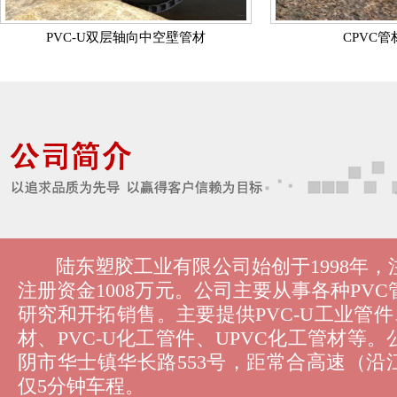
PVC-U双层轴向中空壁管材
CPVC
陆东塑胶工业有限公司始创于1998年，注
注册资金1008万元。公司主要从事各种PV
研究和开拓销售。主要提供PVC-U工业管件
材、PVC-U化工管件、UPVC化工管材等
阴市华士镇华长路553号，距常合高速（沿
仅5分钟车程。