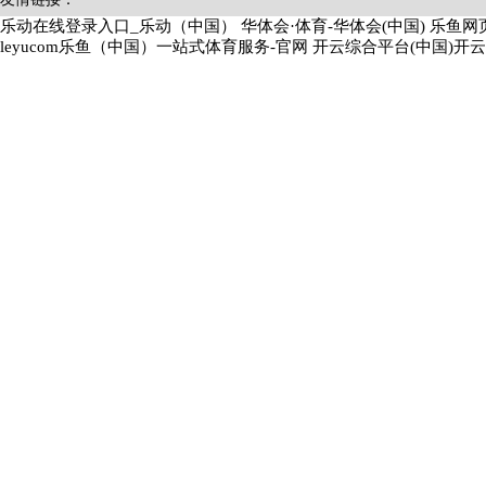
乐动在线登录入口_乐动（中国）
华体会·体育-华体会(中国)
乐鱼网
leyucom乐鱼（中国）一站式体育服务-官网
开云综合平台(中国)开