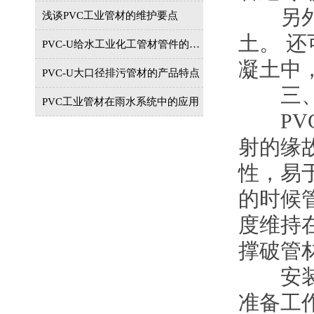
另外在
浅谈PVC工业管材的维护要点
土。 
PVC-U给水工业化工管材管件的核心特点
凝土中
PVC-U大口径排污管材的产品特点
三、
PVC工业管材在雨水系统中的应用
PVC
射的缘
性，易
的时候
度维持
撑破管
安装P
准备工