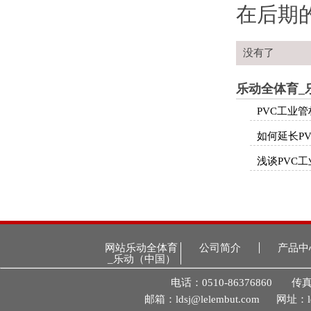
在后期
没有了
乐动全体育_
PVC工业
如何延长P
浅谈PVC
网站乐动全体育
公司简介
产品中
_乐动（中国）
电话：0510-86376860 传真
邮箱：ldsj@lelembut.com 