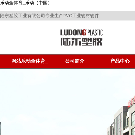
乐动全体育_乐动（中国）
陆东塑胶工业有限公司专业生产PVC工业管材管件
网站乐动全体育_
公司简介
产品中心
乐动（中国）