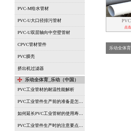
PVC-M给水管材
PVC-U大口径排污管材
PV
点
PVC-U双层轴向中空壁管材
CPVC管材管件
乐动全体育
PVC膜壳
挤出机过滤器
乐动全体育_乐动（中国）
PVC工业管材的耐温性能解析
PVC工业管件生产前的准备是怎样的？
如何延长PVC工业管材的使用寿命？
PVC工业管件生产时的注意要点有哪些？