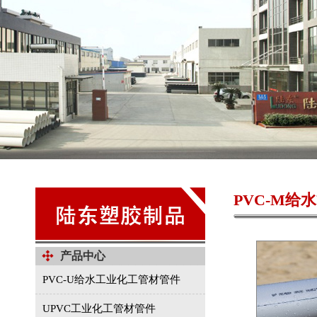
PVC-M给
产品中心
PVC-U给水工业化工管材管件
UPVC工业化工管材管件