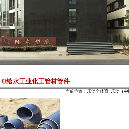
C-U给水工业化工管材管件
当前位置：
乐动全体育_乐动（中