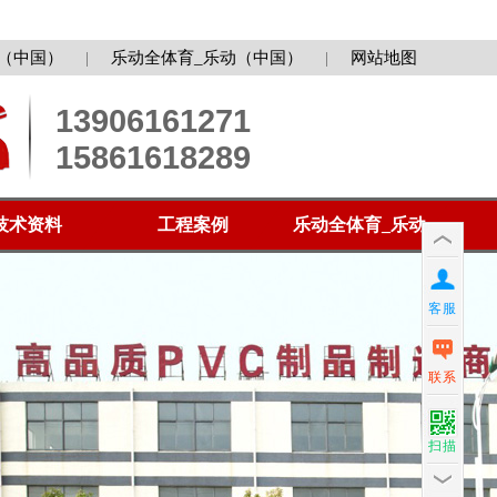
（中国）
|
乐动全体育_乐动（中国）
|
网站地图
13906161271
15861618289
技术资料
工程案例
乐动全体育_乐动
（中国）
客服
联系
扫描