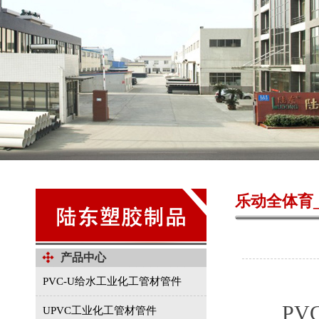
乐动全体育
产品中心
PVC-U给水工业化工管材管件
PVC
UPVC工业化工管材管件