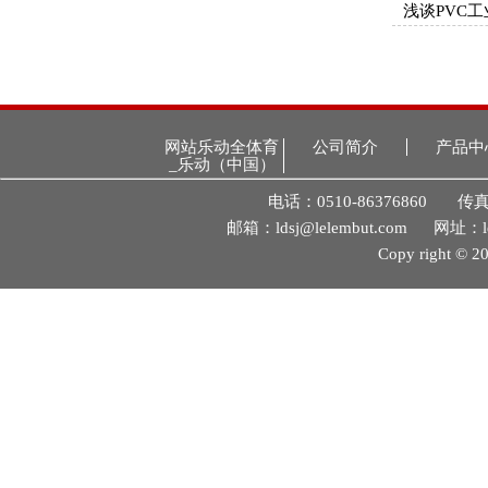
浅谈PVC
网站乐动全体育
公司简介
产品中
_乐动（中国）
电话：0510-86376860 传真
邮箱：ldsj@lelembut.com 
Copy righ