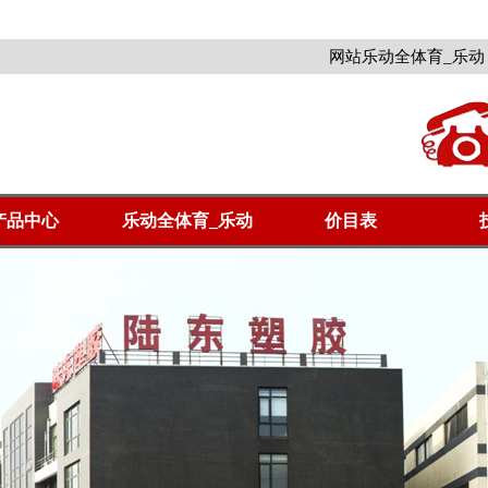
网站乐动全体育_乐动
产品中心
乐动全体育_乐动
价目表
（中国）