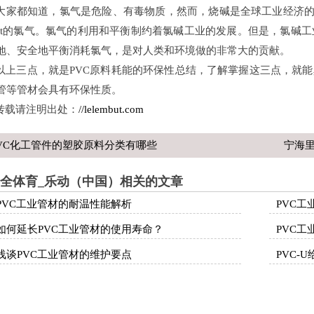
都知道，氯气是危险、有毒物质，然而，烧碱是全球工业经济的基础
875t的氯气。氯气的利用和平衡制约着氯碱工业的发展。但是，氯碱工业
地、安全地平衡消耗氯气，是对人类和环境做的非常大的贡献。
三点，就是PVC原料耗能的环保性总结，了解掌握这三点，就能真正
管等管材会具有环保性质。
载请注明出处：
//lelembut.com
PVC化工管件的塑胶原料分类有哪些
宁海
全体育_乐动（中国）相关的文章
PVC工业管材的耐温性能解析
PVC
如何延长PVC工业管材的使用寿命？
PVC
浅谈PVC工业管材的维护要点
PVC-