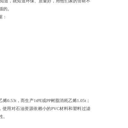
知道，就知道环保、质量好，用他们家的管材不
循的。
据：
3t，而生产1tPE或PP树脂消耗乙烯1.05t；
，使用对石油资源依赖小的PVC材料和塑料过滤
性。