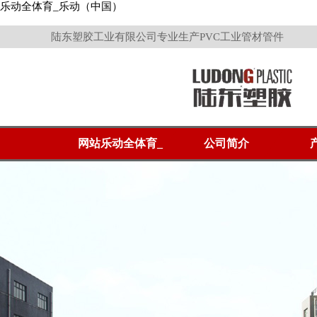
乐动全体育_乐动（中国）
陆东塑胶工业有限公司专业生产PVC工业管材管件
网站乐动全体育_
公司简介
乐动（中国）