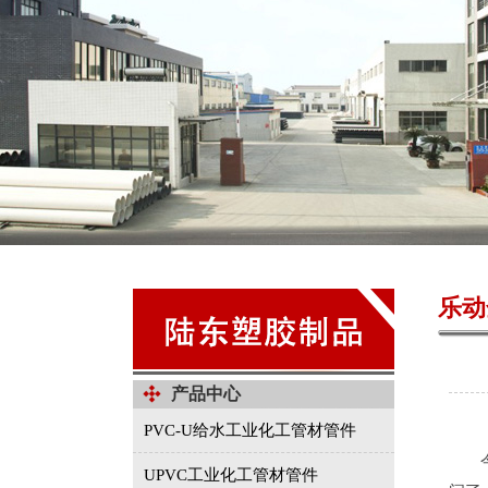
乐动
产品中心
PVC-U给水工业化工管材管件
今天
UPVC工业化工管材管件