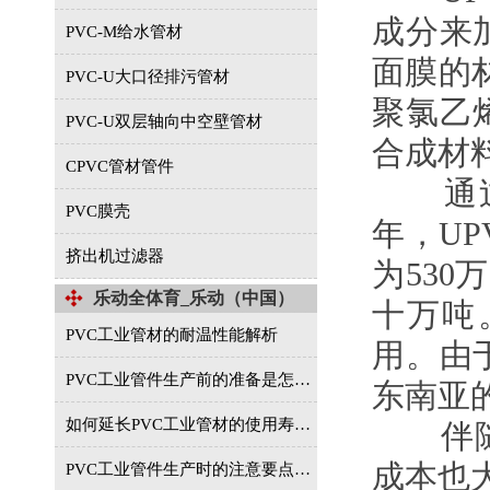
成分来
PVC-M给水管材
面膜的
PVC-U大口径排污管材
聚氯乙
PVC-U双层轴向中空壁管材
合成材
CPVC管材管件
通过U
PVC膜壳
年，U
挤出机过滤器
为53
乐动全体育_乐动（中国）
十万吨
PVC工业管材的耐温性能解析
用。由
PVC工业管件生产前的准备是怎样的？
东南亚
如何延长PVC工业管材的使用寿命？
伴随着
成本也
PVC工业管件生产时的注意要点有哪些？