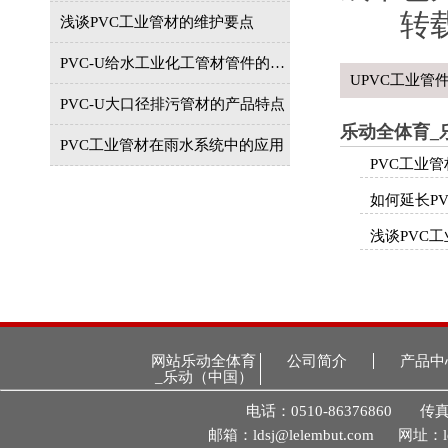
转载
浅谈PVC工业管材的维护要点
PVC-U给水工业化工管材管件的核心特点
UPVC工业
PVC-U大口径排污管材的产品特点
乐动全体育_
PVC工业管材在雨水系统中的应用
PVC工业
如何延长P
浅谈PVC
网站乐动全体育
公司简介
产品中
_乐动（中国）
电话：0510-86376860 传真
邮箱：ldsj@lelembut.com 