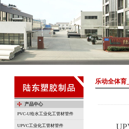
乐动全体育
产品中心
PVC-U给水工业化工管材管件
UPV
UPVC工业化工管材管件