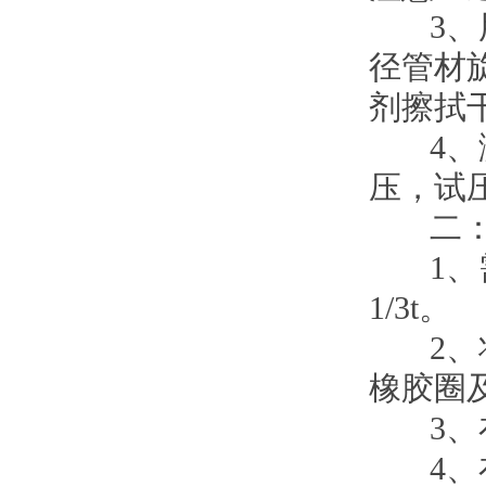
3
径管材
剂擦拭
4
压，试压
二
1、
1/3t。
2
橡胶圈
3
4