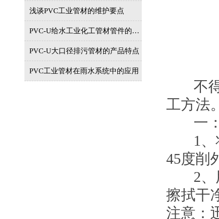
浅谈PVC工业管材的维护要点
PVC-U给水工业化工管材管件的核心特点
PVC-U大口径排污管材的产品特点
PVC工业管材在雨水系统中的应用
不
工方法
一
1
45度削
2
擦拭干
注意：