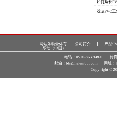
如何延长P
浅谈PVC
网站乐动全体育
公司简介
产品中
_乐动（中国）
电话：0510-86376860 传真
邮箱：ldsj@lelembut.com 
Copy righ