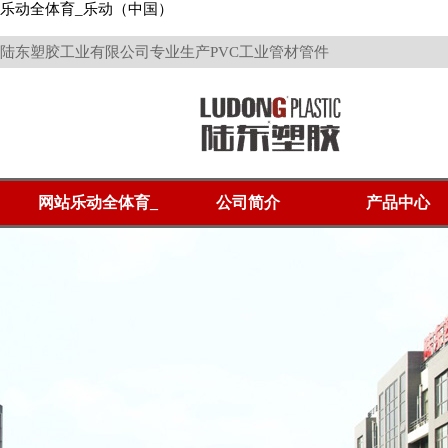
乐动全体育_乐动（中国）
陆东塑胶工业有限公司专业生产PVC工业管材管件
网站乐动全体育_
公司简介
产品中心
乐动（中国）