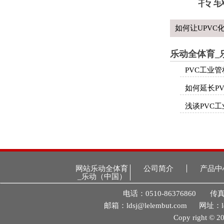
转载
如何让UPV
乐动全体育_
PVC工业
如何延长P
浅谈PVC
网站乐动全体育
公司简介
产品中
_乐动（中国）
电话：0510-86376860 传真
邮箱：ldsj@lelembut.com 
Copy righ