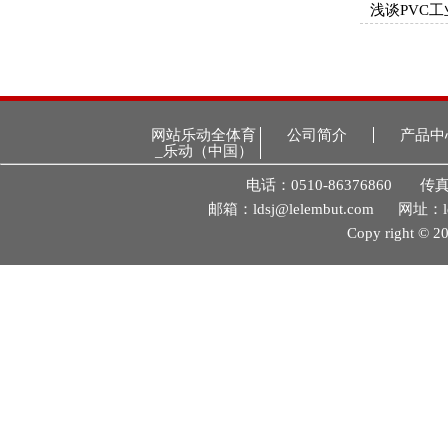
浅谈PVC
网站乐动全体育
公司简介
产品中
_乐动（中国）
电话：0510-86376860 传真
邮箱：ldsj@lelembut.com 
Copy righ