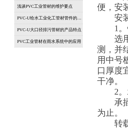
便，安
浅谈PVC工业管材的维护要点
安装
PVC-U给水工业化工管材管件的核心特点
1。锯
PVC-U大口径排污管材的产品特点
选用细
PVC工业管材在雨水系统中的应用
测，并
用中号板
口厚度宜
干净。
2。承
承插接
为止。
转载