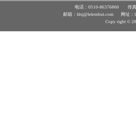
电话：0510-86376860 传真
邮箱：ldsj@lelembut.com 
Copy righ