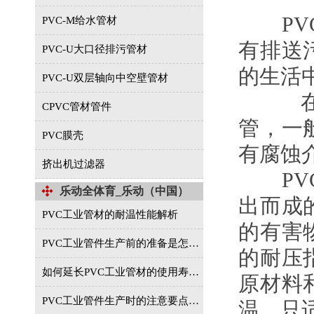
PVC
PVC-M给水管材
有排送
PVC-U大口径排污管材
的生活
PVC-U双层轴向中空壁管材
在建筑
CPVC管材管件
管，一
PVC膜壳
有腐蚀
挤出机过滤器
PVC
乐动全体育_乐动（中国）
出而成
PVC工业管材的耐温性能解析
的有害
PVC工业管件生产前的准备是怎样的？
的耐压
如何延长PVC工业管材的使用寿命？
原材料
PVC工业管件生产时的注意要点有哪些？
温，只