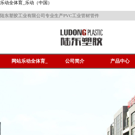
乐动全体育_乐动（中国）
陆东塑胶工业有限公司专业生产PVC工业管材管件
网站乐动全体育_
公司简介
产品中心
乐动（中国）