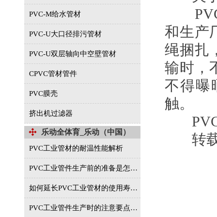
PVC
PVC-M给水管材
和生产
PVC-U大口径排污管材
绳捆扎
PVC-U双层轴向中空壁管材
输时，
CPVC管材管件
不得曝
PVC膜壳
触。
挤出机过滤器
PVC
乐动全体育_乐动（中国）
转载
PVC工业管材的耐温性能解析
PVC工业管件生产前的准备是怎样的？
如何延长PVC工业管材的使用寿命？
PVC工业管件生产时的注意要点有哪些？