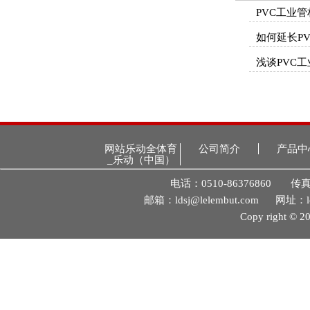
PVC工业
如何延长P
浅谈PVC
网站乐动全体育
公司简介
产品中
_乐动（中国）
电话：0510-86376860 传真
邮箱：ldsj@lelembut.com 
Copy righ