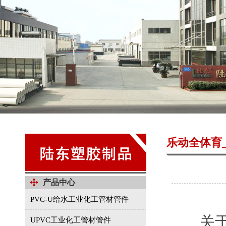
乐动全体育
产品中心
PVC-U给水工业化工管材管件
关于P
UPVC工业化工管材管件