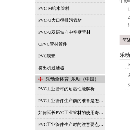
中影
PVC-M给水管材
1、
2、
PVC-U大口径排污管材
转
PVC-U双层轴向中空壁管材
简
CPVC管材管件
乐动
PVC膜壳
挤出机过滤器
乐动全体育_乐动（中国）
PVC工业管材的耐温性能解析
PVC工业管件生产前的准备是怎样的？
如何延长PVC工业管材的使用寿命？
PVC工业管件生产时的注意要点有哪些？