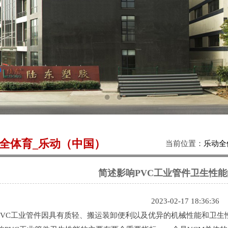
全体育_乐动（中国）
当前位置：
乐动全
简述影响PVC工业管件卫生性
2023-02-17 18:36:36
C工业管件因具有质轻、搬运装卸便利以及优异的机械性能和卫生