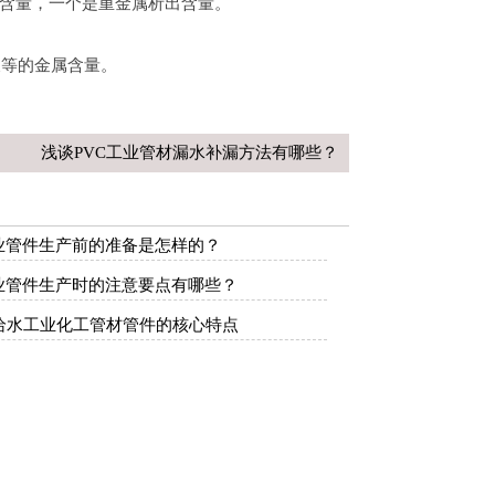
的含量，一个是重金属析出含量。
汞等的金属含量。
浅谈PVC工业管材漏水补漏方法有哪些？
工业管件生产前的准备是怎样的？
工业管件生产时的注意要点有哪些？
U给水工业化工管材管件的核心特点