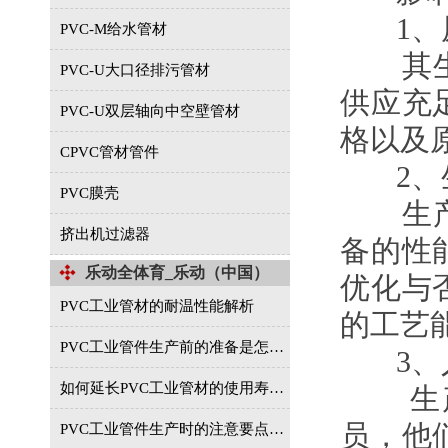
1、原
PVC-M给水管材
其生产
PVC-U大口径排污管材
供应充
PVC-U双层轴向中空壁管材
格以及
CPVC管材管件
2、生
PVC膜壳
生
挤出机过滤器
备的性
乐动全体育_乐动（中国）
优化与
PVC工业管材的耐温性能解析
的工艺
PVC工业管件生产前的准备是怎样的？
3、
如何延长PVC工业管材的使用寿命？
生产P
员，他
PVC工业管件生产时的注意要点有哪些？