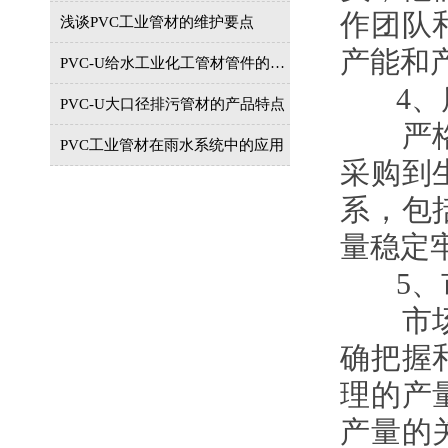
作团队
浅谈PVC工业管材的维护要点
产能和
PVC-U给水工业化工管材管件的核心特点
4、
PVC-U大口径排污管材的产品特点
严格的
PVC工业管材在雨水系统中的应用
采购到
系，包
量稳定
5、市
市场需
确把握
理的产
产量的