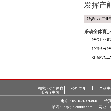
发挥产
浅谈PVC工
乐动全体育_
PVC工业
如何延长P
浅谈PVC
网站乐动全体育
公司简介
产品中
_乐动（中国）
电话：0510-86376860 传真
邮箱：ldsj@lelembut.com 