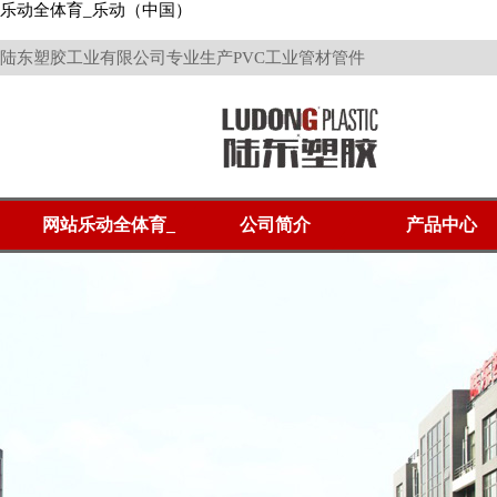
乐动全体育_乐动（中国）
陆东塑胶工业有限公司专业生产PVC工业管材管件
网站乐动全体育_
公司简介
产品中心
乐动（中国）