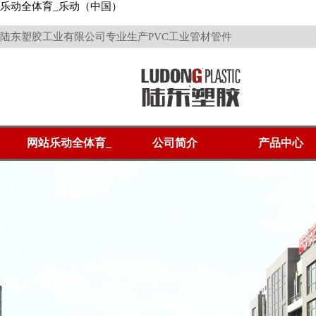
乐动全体育_乐动（中国）
陆东塑胶工业有限公司专业生产PVC工业管材管件
网站乐动全体育_
公司简介
产品中心
乐动（中国）