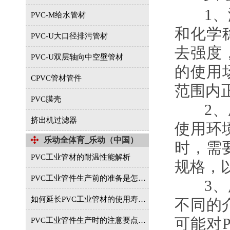
1、温
PVC-M给水管材
和化学
PVC-U大口径排污管材
去强度
PVC-U双层轴向中空壁管材
的使用
CPVC管材管件
范围内
PVC膜壳
2、压
挤出机过滤器
使用环
乐动全体育_乐动（中国）
时，需
PVC工业管材的耐温性能解析
规格，
PVC工业管件生产前的准备是怎样的？
3、腐
如何延长PVC工业管材的使用寿命？
不同的
可能对
PVC工业管件生产时的注意要点有哪些？