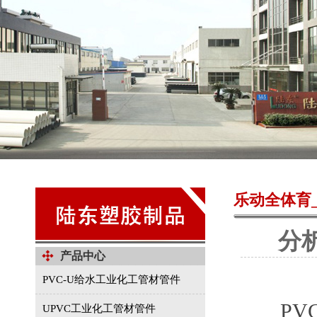
乐动全体育
分
产品中心
PVC-U给水工业化工管材管件
PVC
UPVC工业化工管材管件