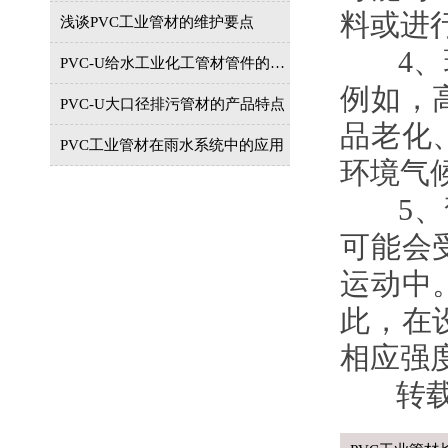
料或进
浅谈PVC工业管材的维护要点
4、环
PVC-U给水工业化工管材管件的核心特点
例如，
PVC-U大口径排污管材的产品特点
品老化
PVC工业管材在雨水系统中的应用
环境气
5、弯
可能会
运动中
此，在
相应强
转载