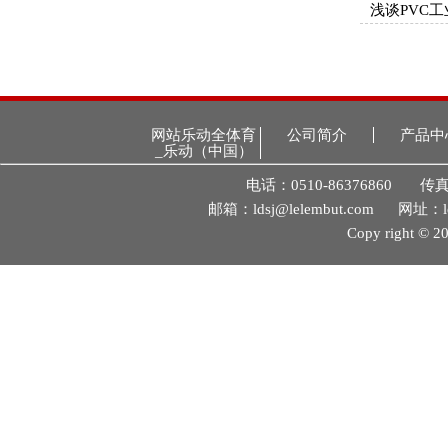
浅谈PVC
网站乐动全体育
公司简介
产品中
_乐动（中国）
电话：0510-86376860 传真
邮箱：ldsj@lelembut.com 
Copy righ