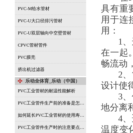
具有重
PVC-M给水管材
用于连
PVC-U大口径排污管材
用：
PVC-U双层轴向中空壁管材
1、连
CPVC管材管件
在一起
PVC膜壳
畅流动
挤出机过滤器
2、简
乐动全体育_乐动（中国）
设计使
PVC工业管材的耐温性能解析
3、便
PVC工业管件生产前的准备是怎样的？
地分离
如何延长PVC工业管材的使用寿命？
4、适
温度变
PVC工业管件生产时的注意要点有哪些？