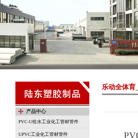
乐动全体育
产品中心
PVC-U给水工业化工管材管件
PVC
UPVC工业化工管材管件