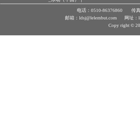
电话：0510-86376860 传真
邮箱：ldsj@lelembut.com 
Copy righ