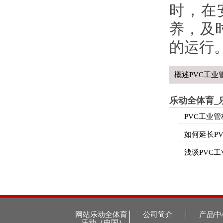
时，在
养，及
的运行
概述PVC工
乐动全体育_
PVC工业
如何延长P
浅谈PVC
网站乐动全体育
公司简介
产品中
_乐动（中国）