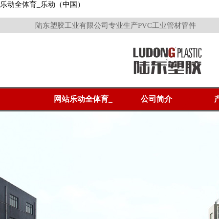
乐动全体育_乐动（中国）
陆东塑胶工业有限公司专业生产PVC工业管材管件
网站乐动全体育_
公司简介
乐动（中国）