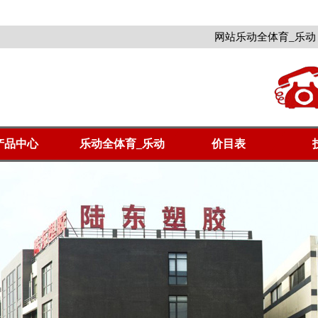
网站乐动全体育_乐动
产品中心
乐动全体育_乐动
价目表
（中国）