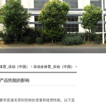
体育_乐动（中国）
>
乐动全体育_乐动（中国）
>
对产品性能的影响
要求直接关系到管材的质量和使用性能。以下是