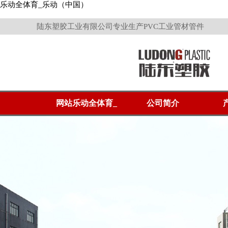
乐动全体育_乐动（中国）
陆东塑胶工业有限公司专业生产PVC工业管材管件
网站乐动全体育_
公司简介
乐动（中国）