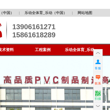
（中国）
|
乐动全体育_乐动（中国）
|
网站地图
13906161271
15861618289
技术资料
工程案例
乐动全体育_乐动
（中国）
客服
联系
扫描