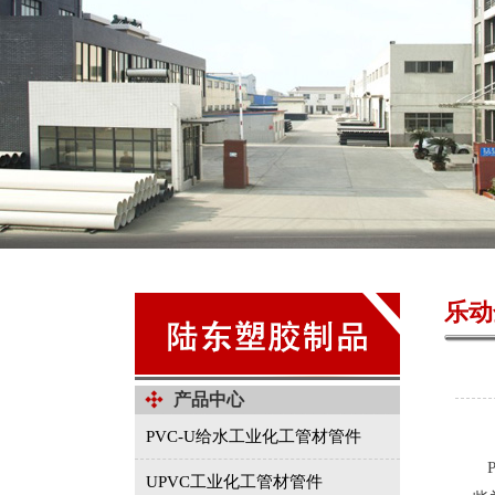
乐动
产品中心
PVC-U给水工业化工管材管件
PV
UPVC工业化工管材管件