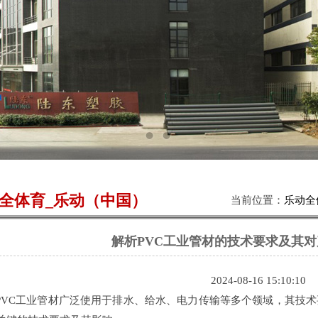
全体育_乐动（中国）
当前位置：
乐动全
解析PVC工业管材的技术要求及其
2024-08-16 15:10:10
C工业管材广泛使用于排水、给水、电力传输等多个领域，其技术