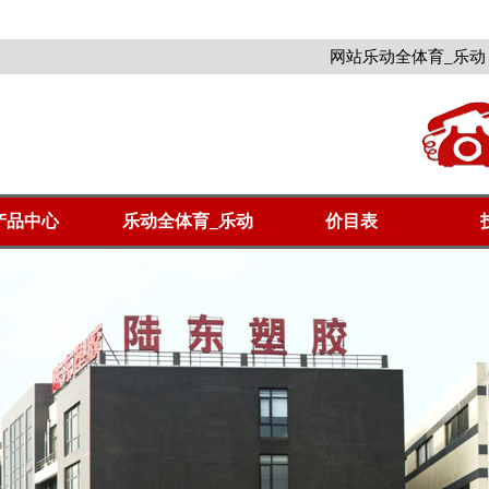
网站乐动全体育_乐动
产品中心
乐动全体育_乐动
价目表
（中国）