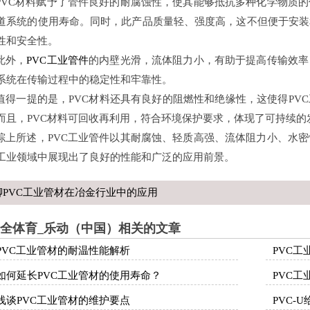
C材料赋予了管件良好的耐腐蚀性，使其能够抵抗多种化学物质的
道系统的使用寿命。同时，此产品质量轻、强度高，这不但便于安装
性和安全性。
外，
PVC工业管件
的内壁光滑，流体阻力小，有助于提高传输效率
系统在传输过程中的稳定性和牢靠性。
一提的是，PVC材料还具有良好的阻燃性和绝缘性，这使得PVC
而且，PVC材料可回收再利用，符合环境保护要求，体现了可持续的
所述，PVC工业管件以其耐腐蚀、轻质高强、流体阻力小、水密
工业领域中展现出了良好的性能和广泛的应用前景。
聊PVC工业管材在冶金行业中的应用
全体育_乐动（中国）相关的文章
PVC工业管材的耐温性能解析
PVC
如何延长PVC工业管材的使用寿命？
PVC
浅谈PVC工业管材的维护要点
PVC-