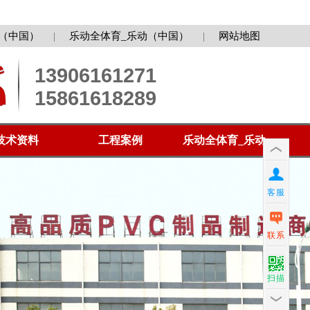
（中国）
|
乐动全体育_乐动（中国）
|
网站地图
13906161271
15861618289
技术资料
工程案例
乐动全体育_乐动
（中国）
客服
联系
扫描