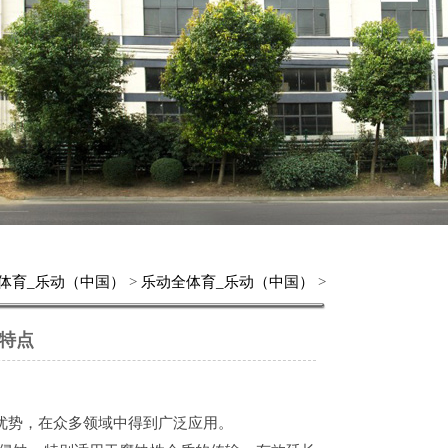
体育_乐动（中国）
>
乐动全体育_乐动（中国）
>
特点
优势，在众多领域中得到广泛应用。