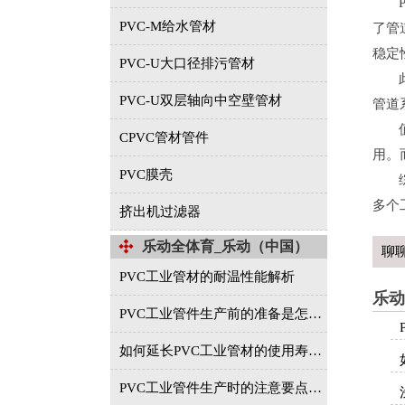
PV
PVC-M给水管材
了管
稳定
PVC-U大口径排污管材
此
PVC-U双层轴向中空壁管材
管道
值得
CPVC管材管件
用。
PVC膜壳
综上
多个
挤出机过滤器
乐动全体育_乐动（中国）
聊
PVC工业管材的耐温性能解析
乐动
PVC工业管件生产前的准备是怎样的？
如何延长PVC工业管材的使用寿命？
PVC工业管件生产时的注意要点有哪些？