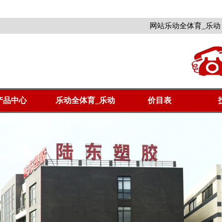
网站乐动全体育_乐动
产品中心
乐动全体育_乐动
价目表
（中国）