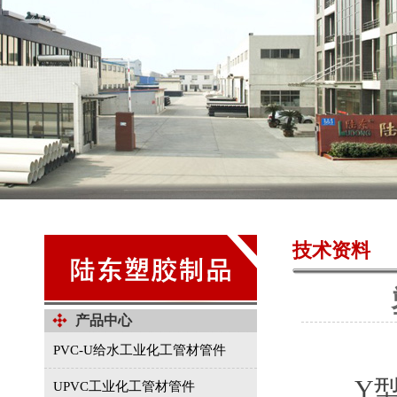
技术资料
产品中心
PVC-U给水工业化工管材管件
Y型塑
UPVC工业化工管材管件