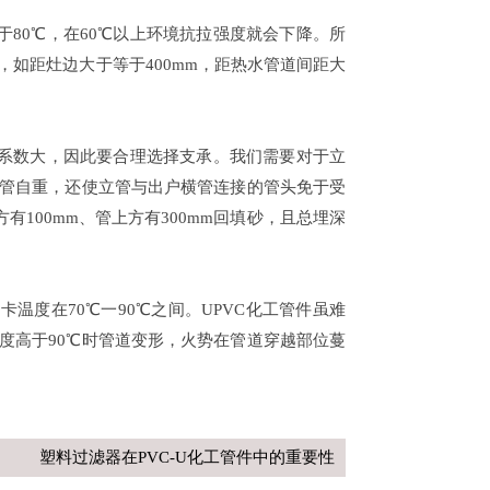
于80℃，在60℃以上环境抗拉强度就会下降。所
如距灶边大于等于400mm，距热水管道间距大
系数大，因此要合理选择支承。我们需要对于立
管自重，还使立管与出户横管连接的管头免于受
100mm、管上方有300mm回填砂，且总埋深
温度在70℃一90℃之间。UPVC化工管件虽难
度高于90℃时管道变形，火势在管道穿越部位蔓
塑料过滤器在PVC-U化工管件中的重要性