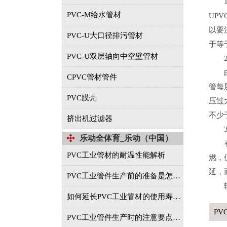
1、
PVC-M给水管材
UP
以要
PVC-U大口径排污管材
于等
PVC-U双层轴向中空壁管材
2
由于
CPVC管材管件
管每
PVC膜壳
压过
不少于
挤出机过滤器
3、
乐动全体育_乐动（中国）
有的
PVC工业管材的耐温性能解析
燃，
延，
PVC工业管件生产前的准备是怎样的？
转
如何延长PVC工业管材的使用寿命？
P
PVC工业管件生产时的注意要点有哪些？