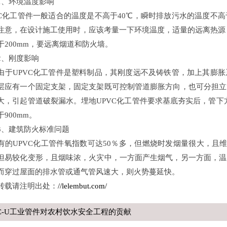
环境温度影响
VC化工管件一般适合的温度是不高于40℃，瞬时排放污水的温度不高
注意，在设计施工使用时，应该考量一下环境温度，适量的远离热源，
于200mm，要远离烟道和防火墙。
、刚度影响
UPVC化工管件是塑料制品，其刚度远不及铸铁管，加上其膨胀
层应有一个固定支架，固定支架既可控制管道膨胀方向，也可分担立
大，引起管道破裂漏水。埋地UPVC化工管件要求基底夯实后，管下方有
900mm。
建筑防火标准问题
UPVC化工管件氧指数可达50％多，但燃烧时发烟量很大，且维卡
但易较化变形，且烟味浓，火灾中，一方面产生烟气，另一方面，温
而穿过屋面的排水管或通气管风速大，则火势蔓延快。
载请注明出处：
//lelembut.com/
VC-U工业管件对农村饮水安全工程的贡献