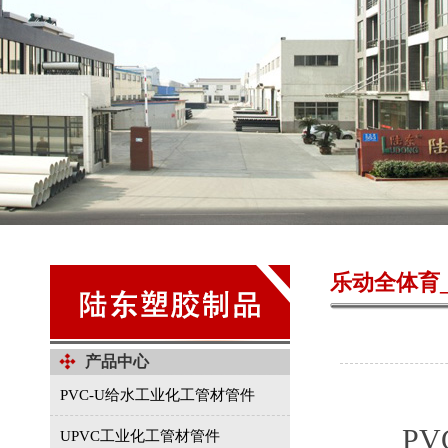
乐动全体育
产品中心
PVC-U给水工业化工管材管件
PVC
UPVC工业化工管材管件