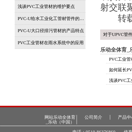
射交联聚
浅谈PVC工业管材的维护要点
转载
PVC-U给水工业化工管材管件的核心特点
PVC-U大口径排污管材的产品特点
对于UPVC管
PVC工业管材在雨水系统中的应用
乐动全体育_
PVC工业
如何延长P
浅谈PVC
网站乐动全体育
公司简介
产品中
_乐动（中国）
电话：0510-86376860 传真