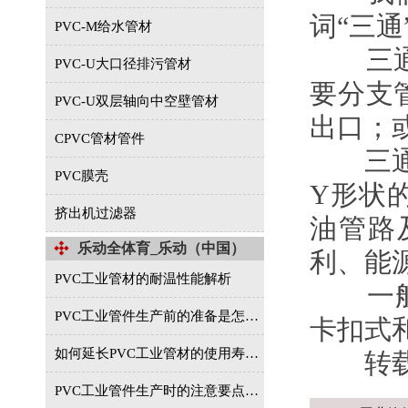
词“三
PVC-M给水管材
三通又
PVC-U大口径排污管材
要分支
PVC-U双层轴向中空壁管材
出口；
CPVC管材管件
三通是
PVC膜壳
Y形状
挤出机过滤器
油管路
乐动全体育_乐动（中国）
利、能
PVC工业管材的耐温性能解析
一般我
PVC工业管件生产前的准备是怎样的？
卡扣式
如何延长PVC工业管材的使用寿命？
转载
PVC工业管件生产时的注意要点有哪些？