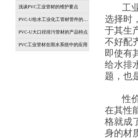
工业管
浅谈PVC工业管材的维护要点
选择时
PVC-U给水工业化工管材管件的核心特点
于其生
PVC-U大口径排污管材的产品特点
不好配
PVC工业管材在雨水系统中的应用
即使有
给水排
题，也
性价比
在其性
格就成
身的材